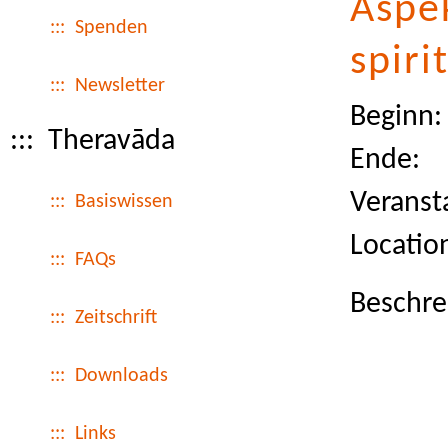
Aspek
::: Spenden
spiri
::: Newsletter
Beginn:
::: Theravāda
Ende:
Veransta
::: Basiswissen
Locatio
::: FAQs
Beschre
::: Zeitschrift
::: Downloads
::: Links