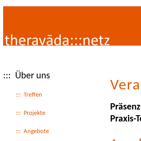
::: Über uns
Vera
::: Treffen
Präsenz
::: Projekte
Praxis-T
::: Angebote