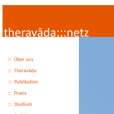
::: Über uns
::: Theravāda
::: Publikation
::: Praxis
::: Studium