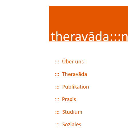
::: Über uns
::: Theravāda
::: Publikation
::: Praxis
::: Studium
::: Soziales